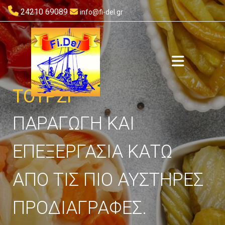

24210 69089

info@fi-del.gr
ΤΟΥΡΣΙ
ΠΑΡΑΓΩΓΉ ΚΑΙ
ΕΠΕΞΕΡΓΑΣΊΑ ΚΆΤΩ
ΑΠΌ ΤΙΣ ΠΙΟ ΑΥΣΤΗΡΈΣ
ΠΡΟΔΙΑΓΡΑΦΈΣ.