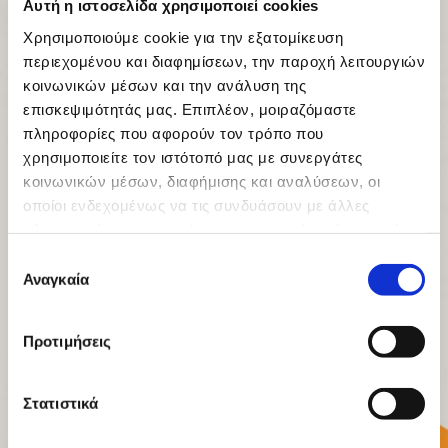
Αυτή η ιστοσελίδα χρησιμοποιεί cookies
ΜΕΓΕΘΟΣ ΔΟΧΕΙΟΥ
Χρησιμοποιούμε cookie για την εξατομίκευση
περιεχομένου και διαφημίσεων, την παροχή λειτουργιών
ΜΕΓΕΘΟΣ ΚΙΒΩΤΙΟΥ
κοινωνικών μέσων και την ανάλυση της
επισκεψιμότητάς μας. Επιπλέον, μοιραζόμαστε
ΣΥΣΚΕΥΑΣΙΑ
πληροφορίες που αφορούν τον τρόπο που
χρησιμοποιείτε τον ιστότοπό μας με συνεργάτες
κοινωνικών μέσων, διαφήμισης και αναλύσεων, οι
FIDEL - ΒΑΣΙΛΟΥΔΗ
οποίοι ενδεχομένως να τις συνδυάσουν με άλλες
ΙΩΑΝΝΟΥ ΥΙΟΙ Ο.Ε
πληροφορίες που τους έχετε παραχωρήσει ή τις οποίες
Η μακρά εμπειρία μας και η υψηλή τεχνογνωσία με
έχουν συλλέξει σε σχέση με την από μέρους σας χρήση
Επιλογή
μυστικά που μεταφέρονται από σε γενιά σε γενιά,
των υπηρεσιών τους.
Αναγκαία
συγκατάθεσης
αποτελούν την καλύτερη εγγύηση για κάθε προϊόν.
Προτιμήσεις
Στατιστικά