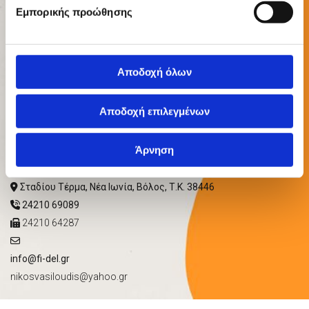
Εμπορικής προώθησης
Αποδοχή όλων
Αποδοχή επιλεγμένων
Άρνηση
ΣΤΟΙΧΕΙΑ ΕΠΙΚΟΙΝΩΝΙΑΣ
Σταδίου Τέρμα, Νέα Ιωνία, Βόλος, Τ.Κ. 38446

24210 69089

24210 64287


info@fi-del.gr
nikosvasiloudis@yahoo.gr