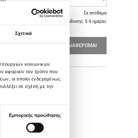
Σε απόθεμα
Εκτιμώμενος χρόνος παράδοσης: 5-6 ημέρες
Σχετικά
+
ΕΝΔΙΑΦΕΡΟΜΑΙ
λειτουργιών κοινωνικών
ου αφορούν τον τρόπο που
 Συσκευασίες
εων, οι οποίοι ενδεχομένως
είο)
υλλέξει σε σχέση με την
ιο)
Εμπορικής προώθησης