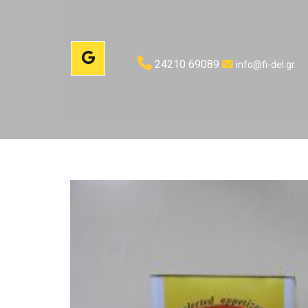

24210 69089

info@fi-del.gr