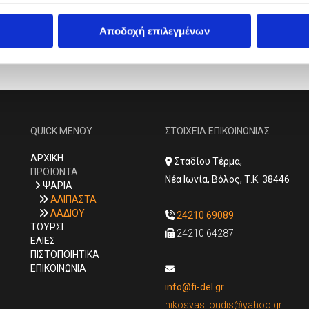
Αποδοχή επιλεγμένων
QUICK MENOY
ΣΤΟΙΧΕΙΑ ΕΠΙΚΟΙΝΩΝΙΑΣ
AΡΧΙΚΗ
Σταδίου Τέρμα,

ΠΡΟΪΟΝΤΑ
Νέα Ιωνία, Βόλος, Τ.Κ. 38446
ΨΑΡΙΑ

ΑΛΙΠΑΣΤΑ

ΛΑΔΙΟΥ

24210 69089

ΤΟΥΡΣΙ
24210 64287

ΕΛΙΕΣ
ΠΙΣΤΟΠΟΙΗΤΙΚΑ
ΕΠΙΚΟΙΝΩΝΙΑ

info@fi-del.gr
nikosvasiloudis@yahoo.gr