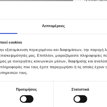
Λεπτομέρειες
Ποσότητα
-
οιεί cookies
την εξατομίκευση περιεχομένου και διαφημίσεων, την παροχή 
 επισκεψιμότητάς μας. Επιπλέον, μοιραζόμαστε πληροφορίες π
Διαθέσιμες σε
ό μας με συνεργάτες κοινωνικών μέσων, διαφήμισης και αναλύσ
12 κιλών (Δοχ
 πληροφορίες που τους έχετε παραχωρήσει ή τις οποίες έχουν σ
3 κιλών (Κιβώτ
υπηρεσιών τους.
Προτιμήσεις
Στατιστικά