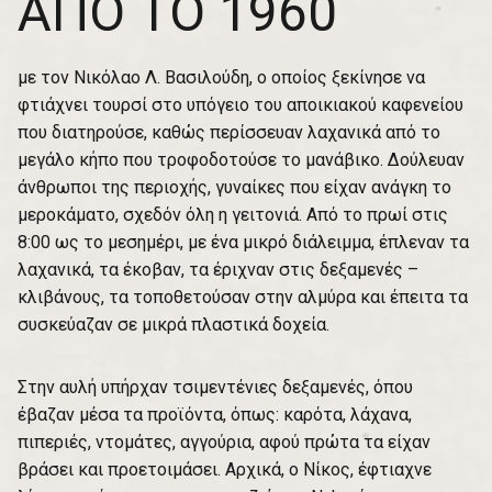
ΑΠΟ ΤΟ 1960
με τον Νικόλαο Λ. Βασιλούδη, ο οποίος ξεκίνησε να
φτιάχνει τουρσί στο υπόγειο του αποικιακού καφενείου
που διατηρούσε, καθώς περίσσευαν λαχανικά από το
μεγάλο κήπο που τροφοδοτούσε το μανάβικο. Δούλευαν
άνθρωποι της περιοχής, γυναίκες που είχαν ανάγκη το
μεροκάματο, σχεδόν όλη η γειτονιά. Από το πρωί στις
8:00 ως το μεσημέρι, με ένα μικρό διάλειμμα, έπλεναν τα
λαχανικά, τα έκοβαν, τα έριχναν στις δεξαμενές –
κλιβάνους, τα τοποθετούσαν στην αλμύρα και έπειτα τα
συσκεύαζαν σε μικρά πλαστικά δοχεία.
Στην αυλή υπήρχαν τσιμεντένιες δεξαμενές, όπου
έβαζαν μέσα τα προϊόντα, όπως: καρότα, λάχανα,
πιπεριές, ντομάτες, αγγούρια, αφού πρώτα τα είχαν
βράσει και προετοιμάσει. Αρχικά, ο Νίκος, έφτιαχνε