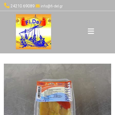

24210 69089

info@fi-del.gr