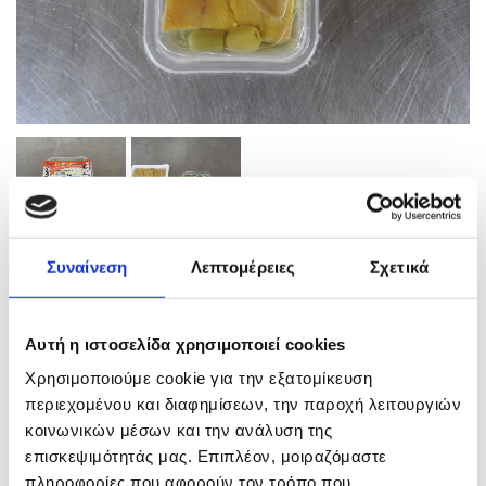
Συναίνεση
Λεπτομέρειες
Σχετικά
Ρέγγα φιλέτο καπνιστή
Αυτή η ιστοσελίδα χρησιμοποιεί cookies
ΜΕΓΕΘΟΣ ΚΙΒΩΤΙΟΥ
Χρησιμοποιούμε cookie για την εξατομίκευση
περιεχομένου και διαφημίσεων, την παροχή λειτουργιών
κοινωνικών μέσων και την ανάλυση της
επισκεψιμότητάς μας. Επιπλέον, μοιραζόμαστε
Σε απόθεμα
πληροφορίες που αφορούν τον τρόπο που